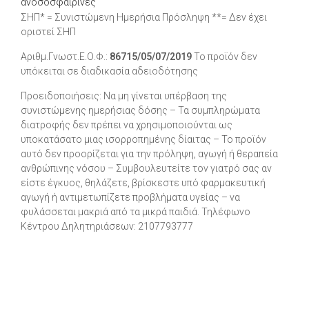
ανοσοσφαιρίνες
ΣΗΠ* = Συνιστώμενη Ημερήσια Πρόσληψη **= Δεν έχει
οριστεί ΣΗΠ
Αριθμ.Γνωστ.Ε.Ο.Φ.:
86715/05/07/2019
Το προϊόν δεν
υπόκειται σε διαδικασία αδειοδότησης
Προειδοποιήσεις: Να μη γίνεται υπέρβαση της
συνιστώμενης ημερήσιας δόσης – Τα συμπληρώματα
διατροφής δεν πρέπει να χρησιμοποιούνται ως
υποκατάσατο μιας ισορροπημένης δίαιτας – Το προϊόν
αυτό δεν προορίζεται για την πρόληψη, αγωγή ή θεραπεία
ανθρώπινης νόσου – Συμβουλευτείτε τον γιατρό σας αν
είστε έγκυος, θηλάζετε, βρίσκεστε υπό φαρμακευτική
αγωγή ή αντιμετωπίζετε προβλήματα υγείας – να
φυλάσσεται μακριά από τα μικρά παιδιά. Τηλέφωνο
Κέντρου Δηλητηριάσεων: 2107793777