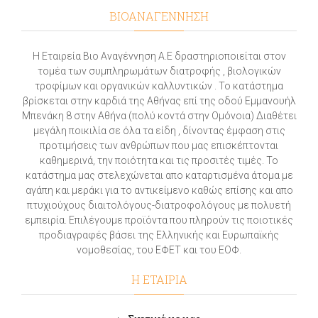
ΒΙΟΑΝΑΓΕΝΝΗΣΗ
Η Εταιρεία Βιο Αναγέννηση Α.Ε δραστηριοποιείται στον
τομέα των συμπληρωμάτων διατροφής , βιολογικών
τροφίμων και οργανικών καλλυντικών . Το κατάστημα
βρίσκεται στην καρδιά της Αθήνας επί της οδού Εμμανουήλ
Μπενάκη 8 στην Αθήνα (πολύ κοντά στην Ομόνοια) Διαθέτει
μεγάλη ποικιλία σε όλα τα είδη , δίνοντας έμφαση στις
προτιμήσεις των ανθρώπων που μας επισκέπτονται
καθημερινά, την ποιότητα και τις προσιτές τιμές. Το
κατάστημα μας στελεχώνεται απο καταρτισμένα άτομα με
αγάπη και μεράκι για το αντικείμενο καθώς επίσης και απο
πτυχιούχους διαιτολόγους-διατροφολόγους με πολυετή
εμπειρία. Επιλέγουμε προϊόντα που πληρούν τις ποιοτικές
προδιαγραφές βάσει της Ελληνικής και Ευρωπαϊκής
νομοθεσίας, του ΕΦΕΤ και του ΕΟΦ.
Η ΕΤΑΙΡΙΑ