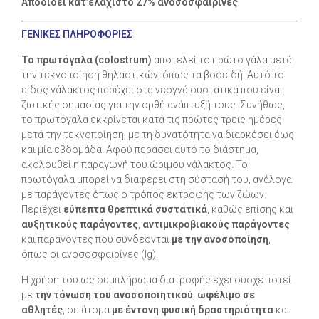
Αποδίδει κατ’ελάχιστο 27% ανοσοσφαιρίνες
.
ΓΕΝΙΚΕΣ ΠΛΗΡΟΦΟΡΙΕΣ
Το πρωτόγαλα (colostrum)
αποτελεί το πρώτο γάλα μετά
την τεκνοποίηση θηλαστικών, όπως τα βοοειδή. Αυτό το
είδος γάλακτος παρέχει στα νεογνά συστατικά που είναι
ζωτικής σημασίας για την ορθή ανάπτυξή τους. Συνήθως,
το πρωτόγαλα εκκρίνεται κατά τις πρώτες τρεις ημέρες
μετά την τεκνοποίηση, με τη δυνατότητα να διαρκέσει έως
και μία εβδομάδα. Αφού περάσει αυτό το διάστημα,
ακολουθεί η παραγωγή του ώριμου γάλακτος. Το
πρωτόγαλα μπορεί να διαφέρει στη σύστασή του, ανάλογα
με παράγοντες όπως ο τρόπος εκτροφής των ζώων.
Περιέχει
εύπεπτα θρεπτικά συστατικά
, καθώς επίσης και
αυξητικούς παράγοντες
,
αντιμικροβιακούς παράγοντες
και παράγοντες που συνδέονται
με την ανοσοποίηση
,
όπως οι ανοσοσφαιρίνες (Ig).
Η χρήση του ως συμπλήρωμα διατροφής έχει συσχετιστεί
με
την τόνωση του ανοσοποιητικού
,
ωφέλιμο σε
αθλητές
, σε άτομα
με έντονη φυσική δραστηριότητα
και