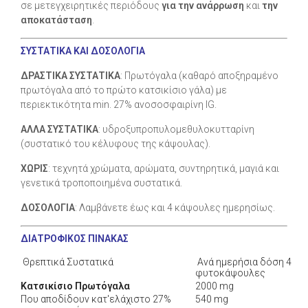
σε μετεγχειρητικές περιόδους
για την ανάρρωση
και
την
αποκατάσταση
.
ΣΥΣΤΑΤΙΚΑ ΚΑΙ ΔΟΣΟΛΟΓΙΑ
ΔΡΑΣΤΙΚΑ ΣΥΣΤΑΤΙΚΑ
: Πρωτόγαλα (καθαρό αποξηραμένο
πρωτόγαλα από το πρώτο κατσικίσιο γάλα) με
περιεκτικότητα min. 27% ανοσοσφαιρίνη IG.
ΑΛΛΑ ΣΥΣΤΑΤΙΚΑ
: υδροξυπροπυλομεθυλοκυτταρίνη
(συστατικό του κέλυφους της κάψουλας).
ΧΩΡΙΣ
: τεχνητά χρώματα, αρώματα, συντηρητικά, μαγιά και
γενετικά τροποποιημένα συστατικά.
ΔΟΣΟΛΟΓΙΑ
: Λαμβάνετε έως και 4 κάψουλες ημερησίως.
ΔΙΑΤΡΟΦΙΚΟΣ ΠΙΝΑΚΑΣ
Θρεπτικά Συστατικά
Ανά ημερήσια δόση 4
φυτοκάψουλες
Κατσικίσιο Πρωτόγαλα
2000 mg
Που αποδίδουν κατ'ελάχιστο 27%
540 mg