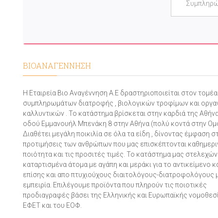
ΒΙΟΑΝΑΓΕΝΝΗΣΗ
Η Εταιρεία Βιο Αναγέννηση Α.Ε δραστηριοποιείται στον τομέ
συμπληρωμάτων διατροφής , βιολογικών τροφίμων και οργα
καλλυντικών . Το κατάστημα βρίσκεται στην καρδιά της Αθήνα
οδού Εμμανουήλ Μπενάκη 8 στην Αθήνα (πολύ κοντά στην Ομ
Διαθέτει μεγάλη ποικιλία σε όλα τα είδη , δίνοντας έμφαση σ
προτιμήσεις των ανθρώπων που μας επισκέπτονται καθημεριν
ποιότητα και τις προσιτές τιμές. Το κατάστημα μας στελεχών
καταρτισμένα άτομα με αγάπη και μεράκι για το αντικείμενο 
επίσης και απο πτυχιούχους διαιτολόγους-διατροφολόγους 
εμπειρία. Επιλέγουμε προϊόντα που πληρούν τις ποιοτικές
προδιαγραφές βάσει της Ελληνικής και Ευρωπαϊκής νομοθεσί
ΕΦΕΤ και του ΕΟΦ.