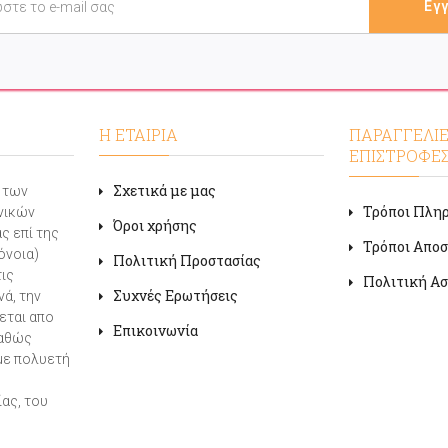
Η ΕΤΑΙΡΙΑ
ΠΑΡΑΓΓΕΛΙΕ
ΕΠΙΣΤΡΟΦΕ
Σχετικά με μας
α των
Τρόποι Πλη
νικών
Όροι χρήσης
ς επί της
Τρόποι Απο
όνοια)
Πολιτική Προστασίας
τις
Πολιτική Ασ
Συχνές Ερωτήσεις
ά, την
εται απο
Επικοινωνία
καθώς
με πολυετή
ας, του