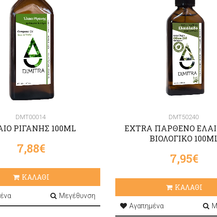
DMT00014
DMT50240
ΑΙΟ ΡΙΓΑΝΗΣ 100ML
EXTRA ΠΑΡΘΕΝΟ ΕΛΑ
ΒΙΟΛΟΓΙΚΟ 100M
7,88€
7,95€
ΚΑΛΑΘΙ
ΚΑΛΑΘΙ
ένα
Μεγέθυνση
Αγαπημένα
Μ