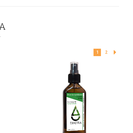
Α
1
2