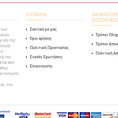
Η ΕΤΑΙΡΙΑ
ΠΑΡΑΓΓΕΛΙΕ
ΕΠΙΣΤΡΟΦΕ
Σχετικά με μας
α των
Τρόποι Πλη
νικών
Όροι χρήσης
ς επί της
Τρόποι Απο
όνοια)
Πολιτική Προστασίας
τις
Πολιτική Ασ
Συχνές Ερωτήσεις
ά, την
εται απο
Επικοινωνία
καθώς
με πολυετή
ας, του