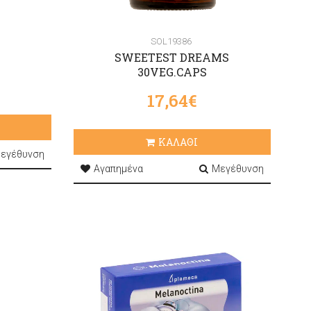
SOL19386
SWEETEST DREAMS
30VEG.CAPS
17,64€
ΚΑΛΑΘΙ
εγέθυνση
Αγαπημένα
Μεγέθυνση