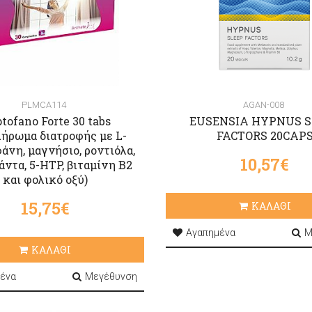
PLMCA114
AGAN-008
ptofano Forte 30 tabs
EUSENSIA HYPNUS S
ήρωμα διατροφής με L-
FACTORS 20CAP
άνη, μαγνήσιο, ροντιόλα,
10,57€
ντα, 5-ΗTP, βιταμίνη Β2
και φολικό οξύ)
15,75€
ΚΑΛΑΘΙ
Αγαπημένα
Μ
ΚΑΛΑΘΙ
ένα
Μεγέθυνση