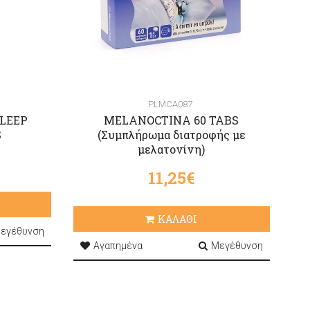
PLMCA087
LEEP
MELANOCTINA 60 TABS
S
(Συμπλήρωμα διατροφής με
μελατονίνη)
11,25€
ΚΑΛΑΘΙ
εγέθυνση
Αγαπημένα
Μεγέθυνση