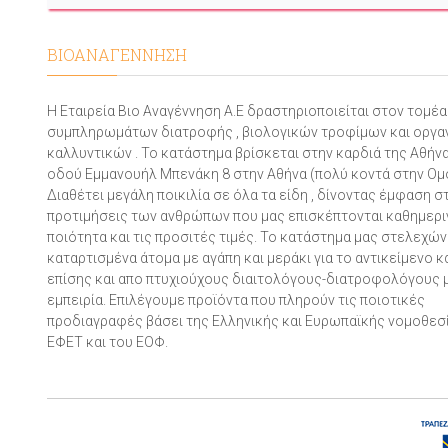
ΒΙΟΑΝΑΓΕΝΝΗΣΗ
Η Εταιρεία Βιο Αναγέννηση Α.Ε δραστηριοποιείται στον τομέ
συμπληρωμάτων διατροφής , βιολογικών τροφίμων και οργα
καλλυντικών . Το κατάστημα βρίσκεται στην καρδιά της Αθήνα
οδού Εμμανουήλ Μπενάκη 8 στην Αθήνα (πολύ κοντά στην Ομ
Διαθέτει μεγάλη ποικιλία σε όλα τα είδη , δίνοντας έμφαση σ
προτιμήσεις των ανθρώπων που μας επισκέπτονται καθημεριν
ποιότητα και τις προσιτές τιμές. Το κατάστημα μας στελεχών
καταρτισμένα άτομα με αγάπη και μεράκι για το αντικείμενο 
επίσης και απο πτυχιούχους διαιτολόγους-διατροφολόγους 
εμπειρία. Επιλέγουμε προϊόντα που πληρούν τις ποιοτικές
προδιαγραφές βάσει της Ελληνικής και Ευρωπαϊκής νομοθεσί
ΕΦΕΤ και του ΕΟΦ.