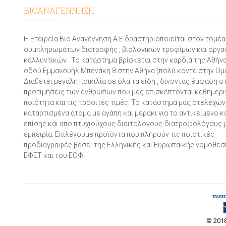
ΒΙΟΑΝΑΓΕΝΝΗΣΗ
Η Εταιρεία Βιο Αναγέννηση Α.Ε δραστηριοποιείται στον τομέ
συμπληρωμάτων διατροφής , βιολογικών τροφίμων και οργα
καλλυντικών . Το κατάστημα βρίσκεται στην καρδιά της Αθήνα
οδού Εμμανουήλ Μπενάκη 8 στην Αθήνα (πολύ κοντά στην Ομ
Διαθέτει μεγάλη ποικιλία σε όλα τα είδη , δίνοντας έμφαση σ
προτιμήσεις των ανθρώπων που μας επισκέπτονται καθημεριν
ποιότητα και τις προσιτές τιμές. Το κατάστημα μας στελεχών
καταρτισμένα άτομα με αγάπη και μεράκι για το αντικείμενο 
επίσης και απο πτυχιούχους διαιτολόγους-διατροφολόγους 
εμπειρία. Επιλέγουμε προϊόντα που πληρούν τις ποιοτικές
προδιαγραφές βάσει της Ελληνικής και Ευρωπαϊκής νομοθεσί
ΕΦΕΤ και του ΕΟΦ.
© 2018