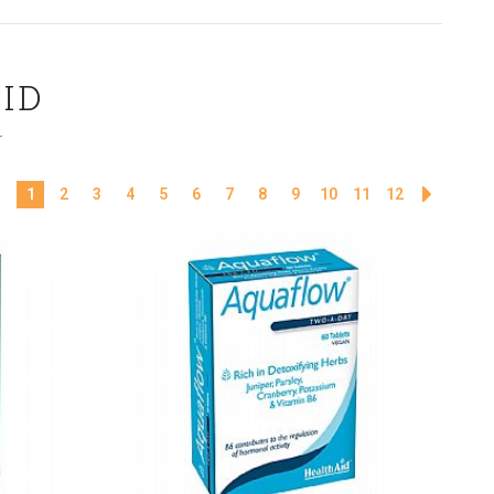
ID
1
2
3
4
5
6
7
8
9
10
11
12