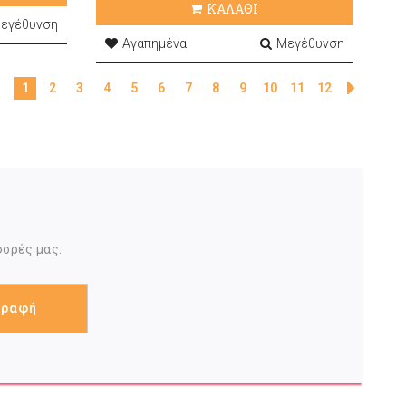
ΚΑΛΑΘΙ
εγέθυνση
Αγαπημένα
Μεγέθυνση
1
2
3
4
5
6
7
8
9
10
11
12
φορές μας.