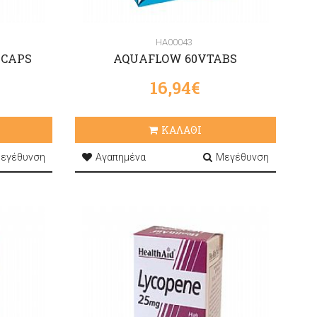
HA00043
0CAPS
AQUAFLOW 60VTABS
16,94€
ΚΑΛΑΘΙ
εγέθυνση
Αγαπημένα
Μεγέθυνση