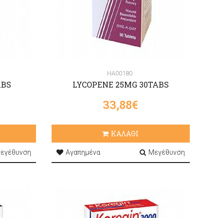
HA00180
ABS
LYCOPENE 25MG 30TABS
33,88€
ΚΑΛΑΘΙ
εγέθυνση
Αγαπημένα
Μεγέθυνση