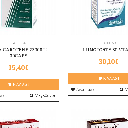
HA00104
HA00159
A CAROTENE 23000IU
LUNGFORTE 30 VT
30CAPS
30,10€
15,40€
ΚΑΛΑΘΙ
ΚΑΛΑΘΙ
Αγαπημένα
Μ
ένα
Μεγέθυνση