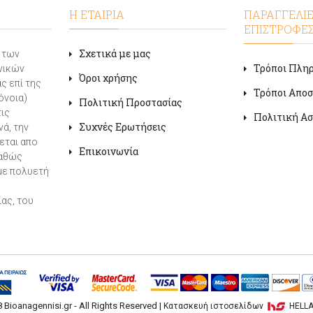
Η ΕΤΑΙΡΙΑ
ΠΑΡΑΓΓΕΛΙΕ
ΕΠΙΣΤΡΟΦΕ
Σχετικά με μας
α των
Τρόποι Πλη
νικών
Όροι χρήσης
ς επί της
Τρόποι Απο
όνοια)
Πολιτική Προστασίας
τις
Πολιτική Ασ
Συχνές Ερωτήσεις
ά, την
εται απο
Επικοινωνία
καθώς
με πολυετή
ας, του
 Bioanagennisi.gr - All Rights Reserved |
Κατασκευή ιστοσελίδων
HELLA