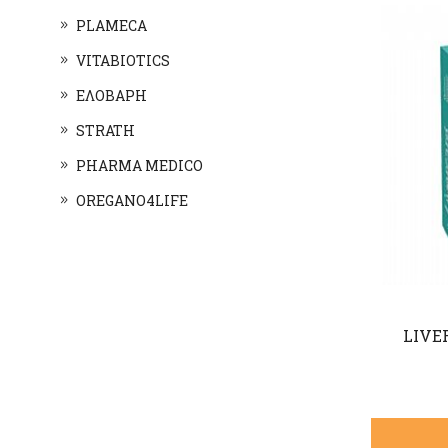
PLAMECA
VITABIOTICS
ΕΛΟΒΑΡΗ
STRATH
PHARMA MEDICO
OREGANO4LIFE
LIVE