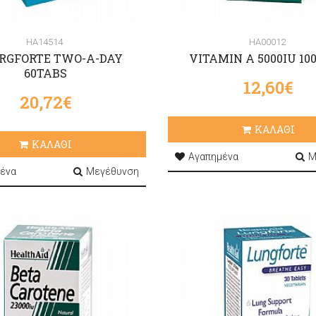
HA14514
HA00012
RGFORTE TWO-A-DAY
VITAMIN A 5000IU 10
60TABS
12,60€
20,72€
ΚΑΛΑΘΙ
ΚΑΛΑΘΙ
Αγαπημένα
Μ
ένα
Μεγέθυνση