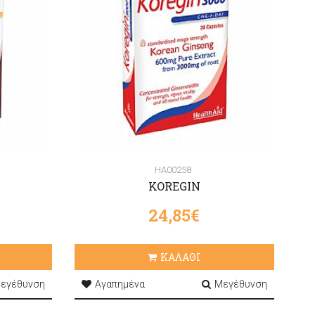
HA00258
S
KOREGIN
24,85€
ΚΑΛΑΘΙ
εγέθυνση
Αγαπημένα
Μεγέθυνση