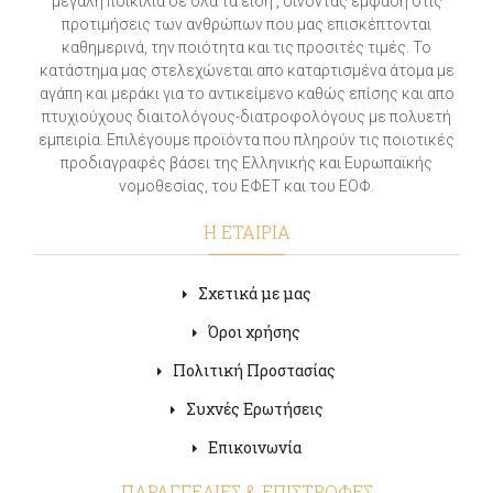
μεγάλη ποικιλία σε όλα τα είδη , δίνοντας έμφαση στις
προτιμήσεις των ανθρώπων που μας επισκέπτονται
καθημερινά, την ποιότητα και τις προσιτές τιμές. Το
κατάστημα μας στελεχώνεται απο καταρτισμένα άτομα με
αγάπη και μεράκι για το αντικείμενο καθώς επίσης και απο
πτυχιούχους διαιτολόγους-διατροφολόγους με πολυετή
εμπειρία. Επιλέγουμε προϊόντα που πληρούν τις ποιοτικές
προδιαγραφές βάσει της Ελληνικής και Ευρωπαϊκής
νομοθεσίας, του ΕΦΕΤ και του ΕΟΦ.
Η ΕΤΑΙΡΙΑ
Σχετικά με μας
Όροι χρήσης
Πολιτική Προστασίας
Συχνές Ερωτήσεις
Επικοινωνία
ΠΑΡΑΓΓΕΛΙΕΣ & ΕΠΙΣΤΡΟΦΕΣ