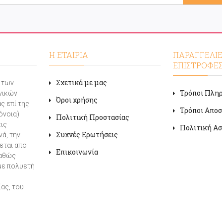
Η ΕΤΑΙΡΙΑ
ΠΑΡΑΓΓΕΛΙΕ
ΕΠΙΣΤΡΟΦΕ
Σχετικά με μας
α των
Τρόποι Πλη
νικών
Όροι χρήσης
ς επί της
Τρόποι Απο
όνοια)
Πολιτική Προστασίας
τις
Πολιτική Ασ
Συχνές Ερωτήσεις
ά, την
εται απο
Επικοινωνία
καθώς
με πολυετή
ας, του