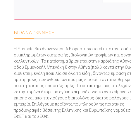
ΒΙΟΑΝΑΓΕΝΝΗΣΗ
Η Εταιρεία Βιο Αναγέννηση Α.Ε δραστηριοποιείται στον τομέ
συμπληρωμάτων διατροφής , βιολογικών τροφίμων και οργα
καλλυντικών . Το κατάστημα βρίσκεται στην καρδιά της Αθήνα
οδού Εμμανουήλ Μπενάκη 8 στην Αθήνα (πολύ κοντά στην Ομ
Διαθέτει μεγάλη ποικιλία σε όλα τα είδη , δίνοντας έμφαση σ
προτιμήσεις των ανθρώπων που μας επισκέπτονται καθημεριν
ποιότητα και τις προσιτές τιμές. Το κατάστημα μας στελεχών
καταρτισμένα άτομα με αγάπη και μεράκι για το αντικείμενο 
επίσης και απο πτυχιούχους διαιτολόγους-διατροφολόγους 
εμπειρία. Επιλέγουμε προϊόντα που πληρούν τις ποιοτικές
προδιαγραφές βάσει της Ελληνικής και Ευρωπαϊκής νομοθεσί
ΕΦΕΤ και του ΕΟΦ.